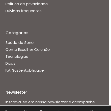
Política de privacidade
Dúvidas frequentes
Categorias
Saúde do Sono
Como Escolher Colchão
Tecnologias
Dicas
F.A. Sustentabilidade
Newsletter
Inscreva-se em nossa newsletter e acompanhe
conteúdos e ofertas exclusivas