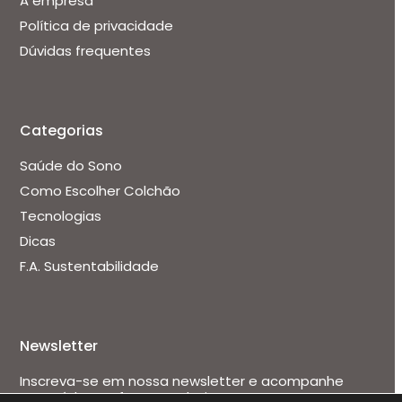
A empresa
Política de privacidade
Dúvidas frequentes
Categorias
Saúde do Sono
Como Escolher Colchão
Tecnologias
Dicas
F.A. Sustentabilidade
Newsletter
Inscreva-se em nossa newsletter e acompanhe
conteúdos e ofertas exclusivas