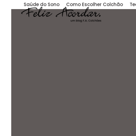
Skip
Saúde do Sono
Como Escolher Colchão
Te
to
content