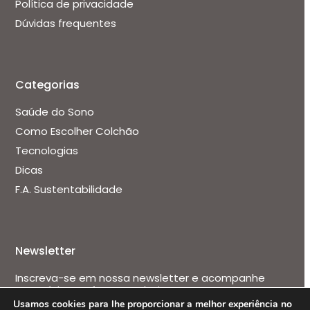
Política de privacidade
Dúvidas frequentes
Categorias
Saúde do Sono
Como Escolher Colchão
Tecnologias
Dicas
F.A. Sustentabilidade
Newsletter
Inscreva-se em nossa newsletter e acompanhe
conteúdos e ofertas exclusivas
Usamos cookies para lhe proporcionar a melhor experiência no