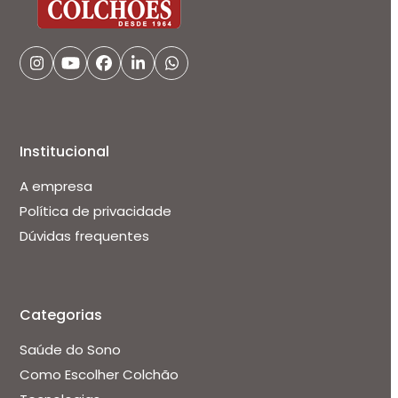
Instagram
YouTube
Facebook
LinkedIn
Whatsapp
Institucional
A empresa
Política de privacidade
Dúvidas frequentes
Categorias
Saúde do Sono
Como Escolher Colchão