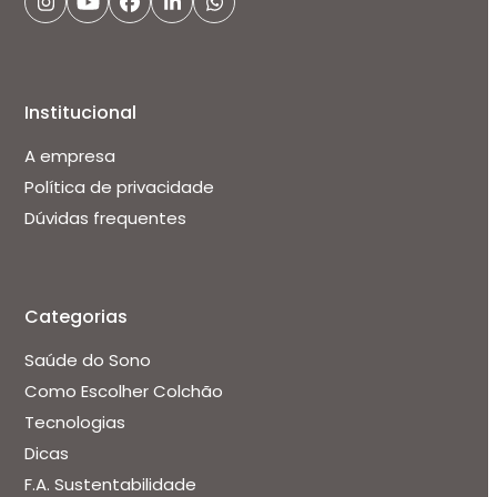
Instagram
YouTube
Facebook
LinkedIn
Whatsapp
Institucional
A empresa
Política de privacidade
Dúvidas frequentes
Categorias
Saúde do Sono
Como Escolher Colchão
Tecnologias
Dicas
F.A. Sustentabilidade