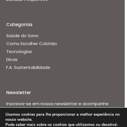
Categorias
Saúde do Sono
Como Escolher Colchão
Tecnologias
Dicas
F.A. Sustentabilidade
Newsletter
Inscreva-se em nossa newsletter e acompanhe
conteúdos e ofertas exclusivas
Usamos cookies para lhe proporcionar a melhor experiência no
nosso website.
Pode saber mais sobre os cookies que utilizamos ou desativá-