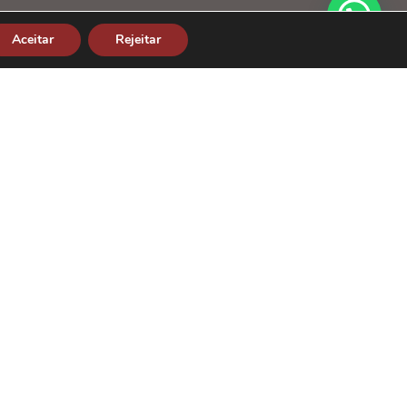
Últimos artigos
Aceitar
Rejeitar
Quarto ideal para dormir bem:
guia completo para montar o
seu
5 de agosto de 2026