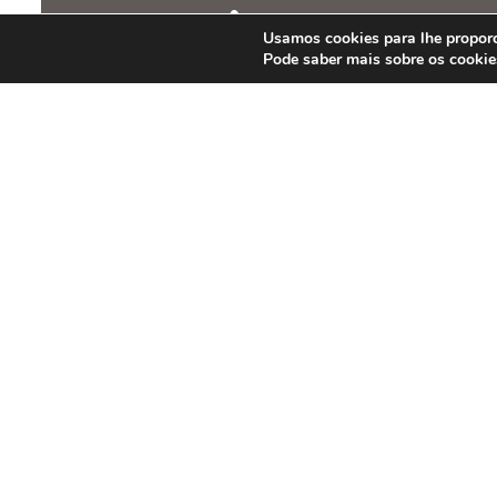
Insti
Usamos cookies para lhe proporc
Pode saber mais sobre os cookie
A em
Políti
Dúvid
Instagram
YouTube
Facebook
LinkedIn
Whatsapp
Cate
Saúde
Como 
Tecno
Dicas
F.A. S
Newsletter