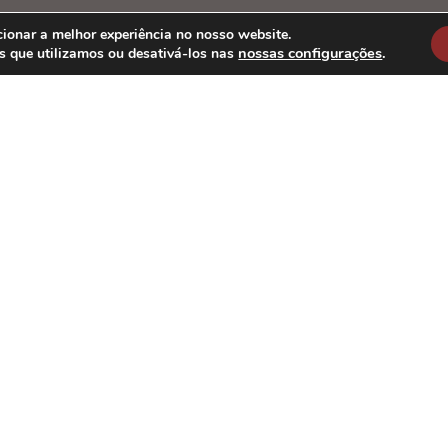
tucional
ionar a melhor experiência no nosso website.
nossas configurações
.
s que utilizamos ou desativá-los nas
presa
ca de privacidade
as frequentes
gorias
 do Sono
Escolher Colchão
logias
ustentabilidade