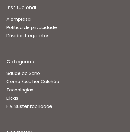
Institucional
A empresa
Política de privacidade
Dúvidas frequentes
Categorias
Saúde do Sono
Como Escolher Colchão
Tecnologias
Dicas
F.A. Sustentabilidade